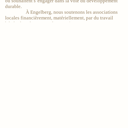
ou souhaitent s’engager dans la voie du développement
durable.
À Engelberg, nous soutenons les associations
locales financièrement, matériellement, par du travail
bénévole et le partage de connaissances.
CHAMBRES